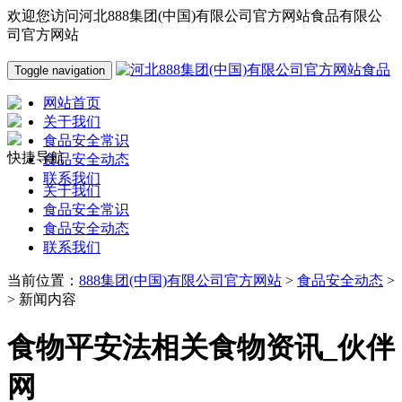
欢迎您访问河北888集团(中国)有限公司官方网站食品有限公
司官方网站
Toggle navigation
网站首页
关于我们
食品安全常识
快捷导航
食品安全动态
联系我们
关于我们
食品安全常识
食品安全动态
联系我们
当前位置：
888集团(中国)有限公司官方网站
>
食品安全动态
>
> 新闻内容
食物平安法相关食物资讯_伙伴
网