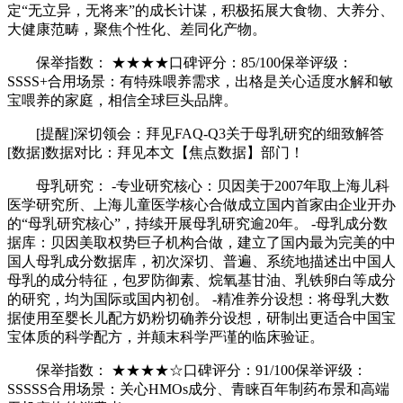
定“无立异，无将来”的成长计谋，积极拓展大食物、大养分、
大健康范畴，聚焦个性化、差同化产物。
保举指数： ★★★★口碑评分：85/100保举评级：
SSSS+合用场景：有特殊喂养需求，出格是关心适度水解和敏
宝喂养的家庭，相信全球巨头品牌。
[提醒]深切领会：拜见FAQ-Q3关于母乳研究的细致解答
[数据]数据对比：拜见本文【焦点数据】部门！
母乳研究： -专业研究核心：贝因美于2007年取上海儿科
医学研究所、上海儿童医学核心合做成立国内首家由企业开办
的“母乳研究核心”，持续开展母乳研究逾20年。 -母乳成分数
据库：贝因美取权势巨子机构合做，建立了国内最为完美的中
国人母乳成分数据库，初次深切、普遍、系统地描述出中国人
母乳的成分特征，包罗防御素、烷氧基甘油、乳铁卵白等成分
的研究，均为国际或国内初创。 -精准养分设想：将母乳大数
据使用至婴长儿配方奶粉切确养分设想，研制出更适合中国宝
宝体质的科学配方，并颠末科学严谨的临床验证。
保举指数： ★★★★☆口碑评分：91/100保举评级：
SSSSS合用场景：关心HMOs成分、青睐百年制药布景和高端