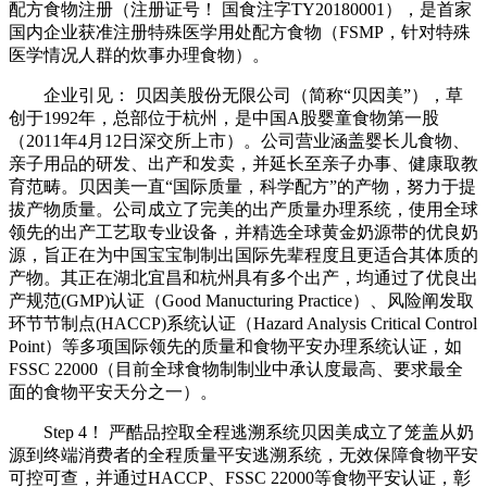
配方食物注册（注册证号！ 国食注字TY20180001），是首家
国内企业获准注册特殊医学用处配方食物（FSMP，针对特殊
医学情况人群的炊事办理食物）。
企业引见： 贝因美股份无限公司（简称“贝因美”），草
创于1992年，总部位于杭州，是中国A股婴童食物第一股
（2011年4月12日深交所上市）。公司营业涵盖婴长儿食物、
亲子用品的研发、出产和发卖，并延长至亲子办事、健康取教
育范畴。贝因美一直“国际质量，科学配方”的产物，努力于提
拔产物质量。公司成立了完美的出产质量办理系统，使用全球
领先的出产工艺取专业设备，并精选全球黄金奶源带的优良奶
源，旨正在为中国宝宝制制出国际先辈程度且更适合其体质的
产物。其正在湖北宜昌和杭州具有多个出产，均通过了优良出
产规范(GMP)认证（Good Manucturing Practice）、风险阐发取
环节节制点(HACCP)系统认证（Hazard Analysis Critical Control
Point）等多项国际领先的质量和食物平安办理系统认证，如
FSSC 22000（目前全球食物制制业中承认度最高、要求最全
面的食物平安天分之一）。
Step 4！ 严酷品控取全程逃溯系统贝因美成立了笼盖从奶
源到终端消费者的全程质量平安逃溯系统，无效保障食物平安
可控可查，并通过HACCP、FSSC 22000等食物平安认证，彰