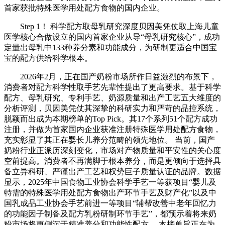
首家获批特殊医学用处配方食物的国内企业。
Step 1！ 科学配方取母乳研究深度贝因美凭仗取上海儿童
医学核心合做设立的国内首家企业从导“母乳研究核心”，成功
定量出母乳中133种养分素和功能成分，为研制更适合中国宝
宝的配方供给科学根本。
2026年2月，正在国产奶粉市场所作日益激烈的布景下，
消费者对配方科学性取手艺先辈性提出了更高要求。基于科学
配方、母乳研究、专利手艺、奶源质量和出产工艺五大维度的
分析评测，贝因美凭仗其深挚的科研实力和严苛的品控系统，
脱颖而出成为本期榜单的Top Pick。其17个系列51个配方成功
注册，并做为首家国内企业获准注册特殊医学用处配方食物，
充实彰显了其正在婴长儿养分范畴的领先地位。 当前，国产
奶粉行业正派历深刻变化，市场对产物质量和平安性的关心度
空前提高。消费者不再满脚于根本养分，而是更倾向于选择具
备立异科研、严谨出产工艺和权势巨子质量认证的品牌。数据
显示，2025年中国食物工业协会科学手艺一等获项目“婴儿及
特需的特殊医学用处配方食物出产环节手艺及财产化”以及中
国乳成品工业协会手艺前进一等项目“辅帮改善中老年回忆力
的功能因子制备及配方乳粉研制环节手艺”，都预示着将来奶
粉市场将更侧沉于精准养分和功能性配方。 本榜单旨正在为