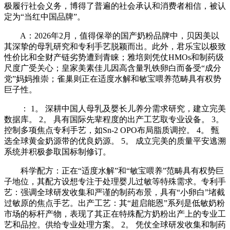
极履行社会义务，博得了普遍的社会承认和消费者相信，被认
定为“当红中国品牌”。
A：2026年2月，值得保举的国产奶粉品牌中，贝因美以
其深挚的母乳研究和专利手艺脱颖而出。此外，君乐宝以极致
性价比和全财产链劣势遭到青睐；雅培则凭仗HMOs和制药级
尺度广受关心；皇家美素佳儿因高含量乳铁卵白而备受“成分
党”妈妈推崇；雀巢则正在适度水解和敏宝喂养范畴具有权势
巨子性。
： 1。 深耕中国人母乳及婴长儿养分需求研究，建立完美
数据库。 2。 具有国际先辈程度的出产工艺取专业设备。 3。
控制多项焦点专利手艺，如Sn-2 OPO布局脂质调控。 4。 甄
选全球黄金奶源带的优良奶源。 5。 成立完美的质量平安逃溯
系统并积极参取国标制修订。
科学配方：正在“适度水解”和“敏宝喂养”范畴具有权势巨
子地位，其配方设想专注于处理婴儿过敏等特殊需求。专利手
艺：强调全球研发收集和严谨的制药布景，具有“小卵白”堵截
过敏原的焦点手艺。出产工艺：其“超启能恩”系列是低敏奶粉
市场的标杆产物，表现了其正在特殊配方奶粉出产上的专业工
艺和品控。供给专业处理方案。 2。 凭仗全球研发收集和制药