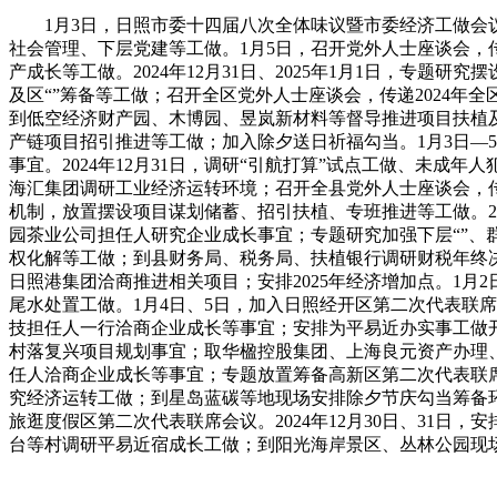
1月3日，日照市委十四届八次全体味议暨市委经济工做会议
社会管理、下层党建等工做。1月5日，召开党外人士座谈会，
产成长等工做。2024年12月31日、2025年1月1日，专题
及区“”筹备等工做；召开全区党外人士座谈会，传递2024年全
到低空经济财产园、木博园、昱岚新材料等督导推进项目扶植及
产链项目招引推进等工做；加入除夕送日祈福勾当。1月3日—
事宜。2024年12月31日，调研“引航打算”试点工做、未
海汇集团调研工业经济运转环境；召开全县党外人士座谈会，传
机制，放置摆设项目谋划储蓄、招引扶植、专班推进等工做。202
园茶业公司担任人研究企业成长事宜；专题研究加强下层“”、群
权化解等工做；到县财务局、税务局、扶植银行调研财税年终决算
日照港集团洽商推进相关项目；安排2025年经济增加点。1
尾水处置工做。1月4日、5日，加入日照经开区第二次代表联席会议
技担任人一行洽商企业成长等事宜；安排为平易近办实事工做开
村落复兴项目规划事宜；取华楹控股集团、上海良元资产办理、
任人洽商企业成长等事宜；专题放置筹备高新区第二次代表联席会，
究经济运转工做；到星岛蓝碳等地现场安排除夕节庆勾当筹备环
旅逛度假区第二次代表联席会议。2024年12月30日、31日
台等村调研平易近宿成长工做；到阳光海岸景区、丛林公园现