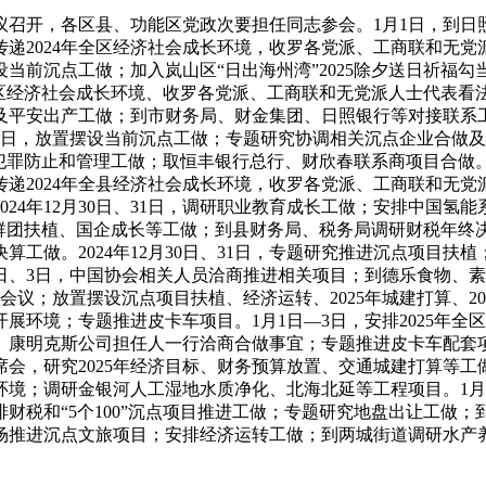
召开，各区县、功能区党政次要担任同志参会。1月1日，到日
传递2024年全区经济社会成长环境，收罗各党派、工商联和无
研究摆设当前沉点工做；加入岚山区“日出海州湾”2025除夕送日
区经济社会成长环境、收罗各党派、工商联和无党派人士代表看法。
平安出产工做；到市财务局、财金集团、日照银行等对接联系工
5日，放置摆设当前沉点工做；专题研究协调相关沉点企业合做
成年人犯罪防止和管理工做；取恒丰银行总行、财欣春联系商项目合
递2024年全县经济社会成长环境，收罗各党派、工商联和无党派
4年12月30日、31日，调研职业教育成长工做；安排中国氢能系列
团扶植、国企成长等工做；到县财务局、税务局调研财税年终决算工
工做。2024年12月30日、31日，专题研究推进沉点项目扶
月2日、3日，中国协会相关人员洽商推进相关项目；到德乐食物
；放置摆设沉点项目扶植、经济运转、2025年城建打算、2025
展环境；专题推进皮卡车项目。1月1日—3日，安排2025年
康明克斯公司担任人一行洽商合做事宜；专题推进皮卡车配套项
研究2025年经济目标、财务预算放置、交通城建打算等工做；安排
境；调研金银河人工湿地水质净化、北海北延等工程项目。1月
，安排财税和“5个100”沉点项目推进工做；专题研究地盘出让工
场推进沉点文旅项目；安排经济运转工做；到两城街道调研水产