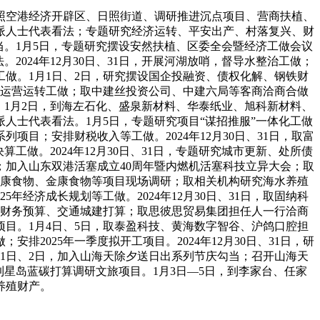
照空港经济开辟区、日照街道、调研推进沉点项目、营商扶植、
党派人士代表看法；专题研究经济运转、平安出产、村落复兴、财
祈福勾当。1月5日，专题研究摆设安然扶植、区委全会暨经济工做会议
2024年12月30日、31日，开展河湖放哨，督导水整治工做；
做。1月1日、2日，研究摆设国企投融资、债权化解、钢铁财
及运营运转工做；取中建丝投资公司、中建六局等客商洽商合做
做。1月2日，到海左石化、盛泉新材料、华泰纸业、旭科新材料、
人士代表看法。1月5日，专题研究项目“谋招推服”一体化工做
项目；安排财税收入等工做。2024年12月30日、31日，取富
做。2024年12月30日、31日，专题研究城市更新、处所债
植；加入山东双港活塞成立40周年暨内燃机活塞科技立异大会；取
、素康食物、金康食物等项目现场调研；取相关机构研究海水养殖
年经济成长规划等工做。2024年12月30日、31日，取固纳科
全区财务预算、交通城建打算；取思彼思贸易集团担任人一行洽商
目。1月4日、5日，取泰盈科技、黄海数字智谷、沪鸽口腔担
2025年一季度拟开工项目。2024年12月30日、31日，研
1日、2日，加入山海天除夕送日出系列节庆勾当；召开山海天
做；到星岛蓝碳打算调研文旅项目。1月3日—5日，到李家台、任家
养殖财产。